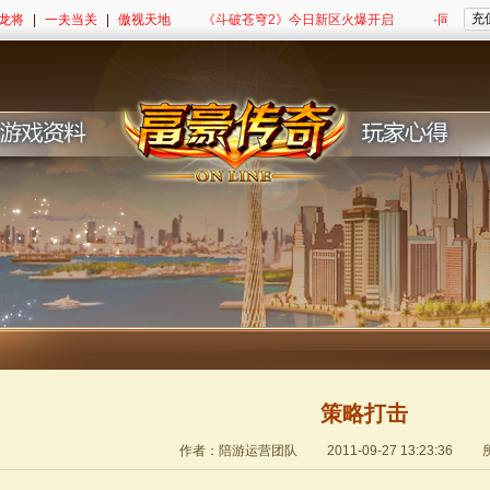
充
道》跨服帮派战
龙将
|
一夫当关
·
|
傲视天地
陪游《斗破苍穹2》今日新区火爆开启
·
同名小说改编 陪
策略打击
作者：陪游运营团队
2011-09-27 13:23:36