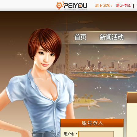
旗下游戏：
·
屠龙传说
陪游《神仙
|
用户名：