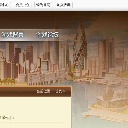
值中心
会员中心
设为首页
加入收藏
游《斗破苍穹2》
·
万众瞩目《龙将》过关斩将 欢乐夺宝
·
陪游《神仙道》
当前位置：
首页
>
所属分类：