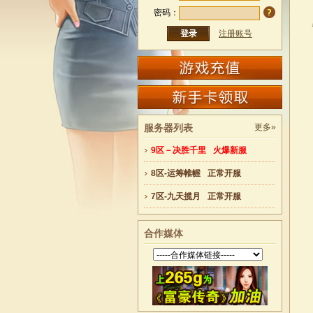
密码：
注册账号
服务器列表
更多»
9区－决胜千里
火爆新服
8区-运筹帷幄
正常开服
7区-九天揽月
正常开服
合作媒体