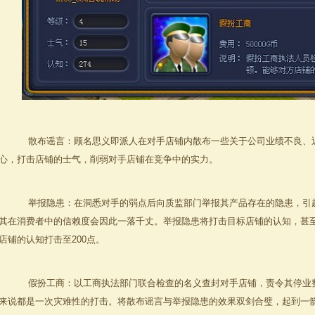
散布谣言：顾名思义即派人在对手店铺内散布一些关于公司业绩不良、
心，打击店铺的士气，削弱对手店铺在竞争中的实力。
举报隐患：在洞悉对手的弱点后向质监部门举报其产品存在的隐患，引
其在消费者中的信赖度会因此一落千丈。举报隐患将打击目标店铺的认知，甚
店铺的认知打击至200点。
假扮工商：以工商执法部门联合检查的名义查封对手店铺，责令其停业
来说都是一次灾难性的打击。将散布谣言与举报隐患的效果双剑合璧，起到一